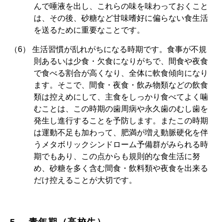
んで唾液を出し、これらの味を味わっておくこと
は、その後、砂糖など甘味嗜好に偏らない食生活
を送るために重要なことです。
生活習慣が乱れがちになる時期です。食事が不規
則あるいは少食・欠食になりがちで、間食や夜食
で食べる割合が高くなり、全体に軟食傾向になり
ます。そこで、間食・夜食・飲み物類などの飲食
類は控えめにして、主食をしっかり食べてよく噛
むことは、この時期の歯周病や永久歯のむし歯を
発生し進行することを予防します。またこの時期
は運動不足も加わって、肥満が増え動脈硬化を伴
うメタボリックシンドローム予備群がみられる時
期でもあり、この点からも規則的な食生活に努
め、砂糖を多く含む間食・飲料類や夜食を出来る
だけ控えることが大切です。