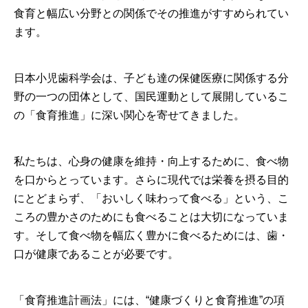
食育と幅広い分野との関係でその推進がすすめられてい
地方会の案内
ます。
賛助会員名簿
日本小児歯科学会は、子ども達の保健医療に関係する分
野の一つの団体として、国民運動として展開しているこ
一般の皆様向けダウンロード
の「食育推進」に深い関心を寄せてきました。
リンク
私たちは、心身の健康を維持・向上するために、食べ物
を口からとっています。さらに現代では栄養を摂る目的
寄附のお願い
にとどまらず、「おいしく味わって食べる」という、こ
ころの豊かさのためにも食べることは大切になっていま
す。そして食べ物を幅広く豊かに食べるためには、歯・
会員ページ
口が健康であることが必要です。
お問い合わせ
English
「食育推進計画法」には、“健康づくりと食育推進”の項