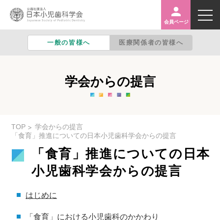
※入力後Google検索に遷移しサイト内検索結果を表示
します
会員ページ
一般の皆様へ
医療関係者の皆様へ
日本小児歯科学会とは
学会からの提言
学会からの提言
TOP
学会からの提言
「食育」推進についての日本小児歯科学会からの提言
専門医がいる施設の検索
「食育」推進についての日本
小児歯科学会からの提言
入会のご案内
はじめに
「食育」における小児歯科のかかわり