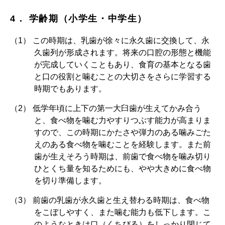
4． 学齢期（小学生・中学生）
この時期は、乳歯が徐々に永久歯に交換して、永
久歯列が形成されます。将来の口腔の形態と機能
が完成していくこともあり、食育の基本となる歯
と口の役割と噛むことの大切さをさらに学習する
時期でもあります。
低学年頃に上下の第一大臼歯が生えてかみ合う
と、食べ物を噛む力やすりつぶす能力が高まりま
すので、この時期にかたさや弾力のある噛みごた
えのある食べ物を噛むことを経験します。また前
歯が生えそろう時期は、前歯で食べ物を噛み切り
ひとくち量を知るためにも、やや大きめに食べ物
を切り準備します。
前歯の乳歯が永久歯と生え替わる時期は、食べ物
をこぼしやすく、また噛む能力も低下します。こ
のようなときは口（くちびる）をしっかり閉じて