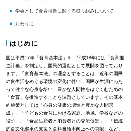
一般の皆様へ
学会として食育推進に関する取り組みについて
小児歯科受診を考えている方へ
おわりに
こどもたちの口と歯の質問箱
はじめに
国は平成17年「食育基本法」を、平成18年には「食育推
専門医がいる施設の検索
進計画」を制定し、国民的運動として展開を図っており
ます。「食育基本法」の理念とすることは、近年の国民
認定医がいる施設の検索
の食生活をめぐる環境の変化に伴い、国民が生涯にわた
って健全な心身を培い、豊かな人間性をはぐくむための
「食育」を推進することを課題としています。その基本
認定歯科衛生士がいる施設の検索
的施策としては「心身の健康の増進と豊かな人間形
成」、「子どもの食育における家庭、地域、学校などの
市民公開講座等のお知らせ
役割」、「食品生産者と消費者との交流促進」、「伝統
的食文化継承の支援と食料自給率向上への貢献」など、