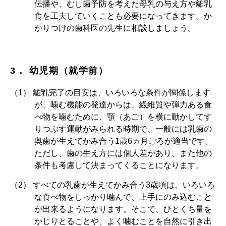
伝播や、むし歯予防を考えた母乳の与え方や離乳
食を工夫していくことも必要になってきます。か
かりつけの歯科医の先生に相談しましょう。
3． 幼児期（就学前）
離乳完了の目安は、いろいろな条件が関係します
が、噛む機能の発達からは、繊維質や弾力ある食
べ物を噛むために、顎（あご）を横に動かしてす
りつぶす運動がみられる時期で、一般には乳歯の
奥歯が生えてかみ合う1歳6ヵ月ごろが適当です。
ただし、歯の生え方には個人差があり、また他の
条件も考慮して決まってくることになります。
すべての乳歯が生えてかみ合う3歳頃は、いろいろ
な食べ物をしっかり噛んで、上手にのみ込むこと
が出来るようになります。そこで、ひとくち量を
かじりとることや、よく噛むことを自然に引き出