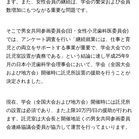
医療関係者の皆様へ
ます。また、女性会員の継続は、学会の繁栄および会員
数増加にもつながる重要な問題です。
学会雑誌について
そこで男女共同参画委員会(旧・女性小児歯科医委員会)
では、アンケート調査を行い「継続就業には、仕事と育
表彰制度
児との両立をサポートする事業が重要で、学会大会での
託児室設置が責務である」という結論に達し平成25年9
資格認定制度
月の日本小児歯科学会理事会において、学会（全国大会
および地方会）開催時に託児所設置の援助を行うことが
決定されました。
研究倫理審査申請
現在、学会（全国大会および地方会）開催時には託児所
地方会の案内
の設置は必須であり、また上限10万円/日の援助が行われ
ます。託児室は大会長と開催地近くの男女共同参画委員
学術大会・セミナー等のお知らせ
会連絡協議会委員が協力して運営を行ってまいります。