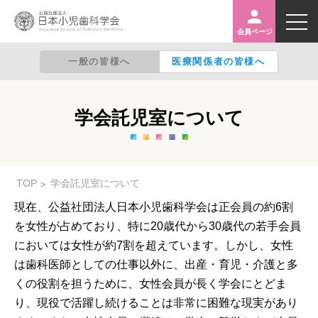
※入力後Google検索に遷移しサイト内検索結果を表示
します
会員ページ
一般の皆様へ
医療関係者の皆様へ
日本小児歯科学会とは
学会託児室について
学会からの提言
TOP
学会託児室について
現在、公益社団法人日本小児歯科学会は正会員の約6割
専門医がいる施設の検索
を女性が占めており、特に20歳代から30歳代の若手会員
においては女性が約7割を超えています。しかし、女性
入会のご案内
は歯科医師としての仕事以外に、出産・育児・介護と多
くの役割を担うために、女性会員が長く学会にとどま
り、現役で活躍し続けることは非常に困難な現実があり