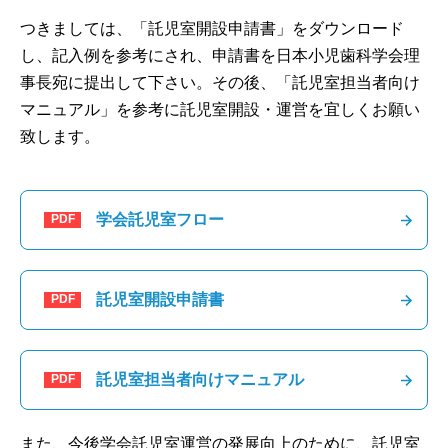
学会託児室について
つきましては、「託児室開設申請書」をダウンロード
し、記入例を参考にされ、申請書を日本小児歯科学会理
事長宛に提出して下さい。その後、「託児室担当者向け
賛助会員名簿
マニュアル」を参考に託児室開設・運営を宜しくお願い
致します。
緊急告知システムについて
利益相反（COI）について
学会託児室フロー
医療関係者向けダウンロード
託児室開設申請書
リンク
託児室担当者向けマニュアル
寄附のお願い
また、今後学会託児室運営の発展向上のために、託児室