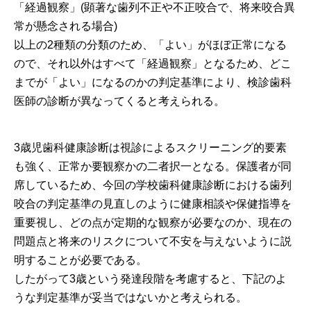
「経過観察」(顕著な歯列不正や不正咬合で、将来咬合異
常が懸念される場合)
以上の2種類の分類のため、「よい」がほぼ正常になる
ので、それ以外はすべて「経過観察」となるため、どこ
までが「よい」になるのかの判定基準により、検診歯科
医師の診断が異なってくると考えられる。
3歳児歯科健康診断は視診によるスクリーニング的要素
も強く、正常か要観察かの二者択一となる。保護者が同
席しているため、今回の学校歯科健康診断における歯列
咬合の判定基準の見直しのように健康相談や保健指導を
重要視し、どの点が定期的な観察が必要なのか、現在の
問題点と将来のリスクについて不安を与えないように説
明することが必要である。
したがって3歳という発達段階を考慮すると、下記のよ
うな判定基準が妥当ではないかと考えられる。